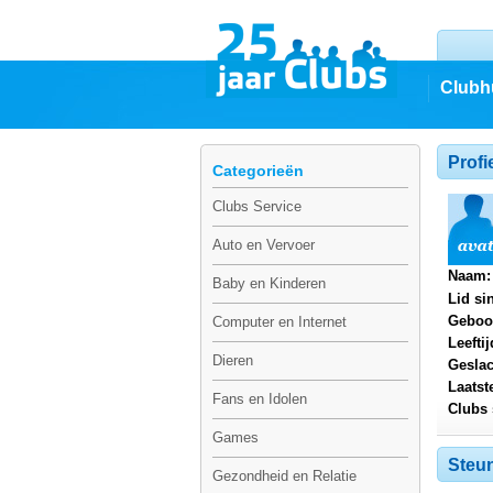
Clubh
Profi
Categorieën
Clubs Service
Auto en Vervoer
Naam:
Baby en Kinderen
Lid si
Geboo
Computer en Internet
Leeftij
Dieren
Geslac
Laatst
Fans en Idolen
Clubs 
Games
Steun
Gezondheid en Relatie