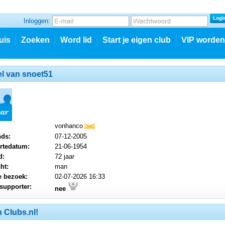
Inloggen:
uis
Zoeken
Word lid
Start je eigen club
VIP worden
el van snoet51
vonhanco
mail
nds:
07-12-2005
rtedatum:
21-06-1954
d:
72 jaar
ht:
man
e bezoek:
02-07-2026 16:33
supporter:
nee
 Clubs.nl!