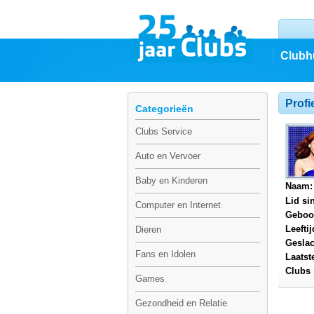
Clubh
Profi
Categorieën
Clubs Service
Auto en Vervoer
Baby en Kinderen
Naam:
Lid si
Computer en Internet
Geboo
Leeftij
Dieren
Geslac
Fans en Idolen
Laatst
Clubs 
Games
Gezondheid en Relatie