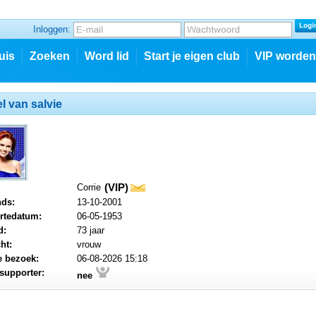
Inloggen:
uis
Zoeken
Word lid
Start je eigen club
VIP worden
el van salvie
(VIP)
Corrie
mail
nds:
13-10-2001
rtedatum:
06-05-1953
d:
73 jaar
ht:
vrouw
e bezoek:
06-08-2026 15:18
supporter:
nee