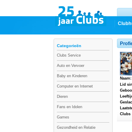
Clubh
Profi
Categorieën
Clubs Service
Auto en Vervoer
Baby en Kinderen
Naam:
Lid si
Computer en Internet
Geboo
Leeftij
Dieren
Geslac
Fans en Idolen
Laatst
Clubs 
Games
Gezondheid en Relatie