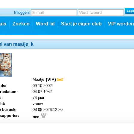
Inloggen:
uis
Zoeken
Word lid
Start je eigen club
VIP worden
el van maatje_k
(VIP)
Maatje
mail
nds:
09-10-2002
rtedatum:
04-07-1952
d:
74 jaar
ht:
vrouw
e bezoek:
08-08-2026 12:20
supporter:
nee