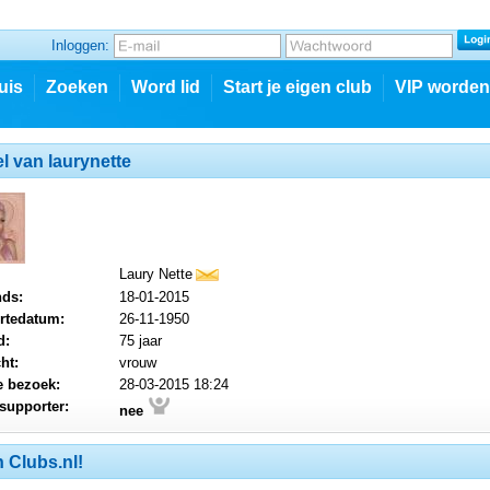
Inloggen:
uis
Zoeken
Word lid
Start je eigen club
VIP worden
el van laurynette
Laury Nette
mail
nds:
18-01-2015
rtedatum:
26-11-1950
d:
75 jaar
ht:
vrouw
e bezoek:
28-03-2015 18:24
supporter:
nee
 Clubs.nl!