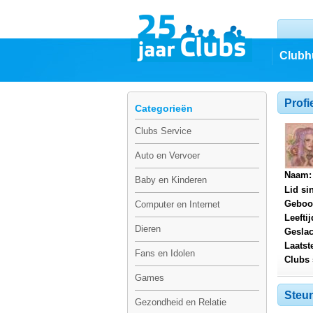
Clubh
Profi
Categorieën
Clubs Service
Auto en Vervoer
Naam:
Baby en Kinderen
Lid si
Geboo
Computer en Internet
Leeftij
Dieren
Geslac
Laatst
Fans en Idolen
Clubs 
Games
Steun
Gezondheid en Relatie