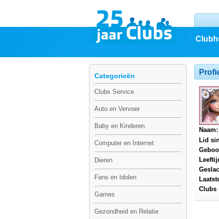
Clubh
Profi
Categorieën
Clubs Service
Auto en Vervoer
Baby en Kinderen
Naam:
Lid si
Computer en Internet
Geboo
Leeftij
Dieren
Geslac
Fans en Idolen
Laatst
Clubs 
Games
Gezondheid en Relatie