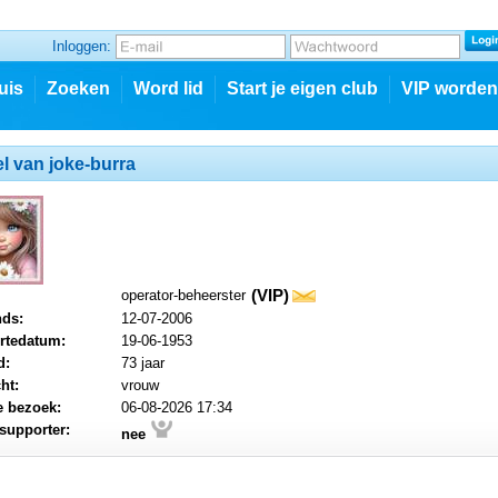
Inloggen:
uis
Zoeken
Word lid
Start je eigen club
VIP worden
el van joke-burra
(VIP)
operator-beheerster
mail
nds:
12-07-2006
rtedatum:
19-06-1953
d:
73 jaar
ht:
vrouw
e bezoek:
06-08-2026 17:34
supporter:
nee