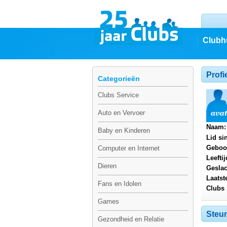
Clubh
Profi
Categorieën
Clubs Service
Auto en Vervoer
Naam:
Baby en Kinderen
Lid si
Geboo
Computer en Internet
Leeftij
Dieren
Geslac
Laatst
Fans en Idolen
Clubs 
Games
Steun
Gezondheid en Relatie