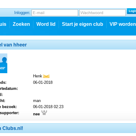
Inloggen:
uis
Zoeken
Word lid
Start je eigen club
VIP worden
el van hheer
Henk
mail
nds:
06-01-2018
rtedatum:
d:
ht:
man
e bezoek:
06-01-2018 02:23
supporter:
nee
 Clubs.nl!