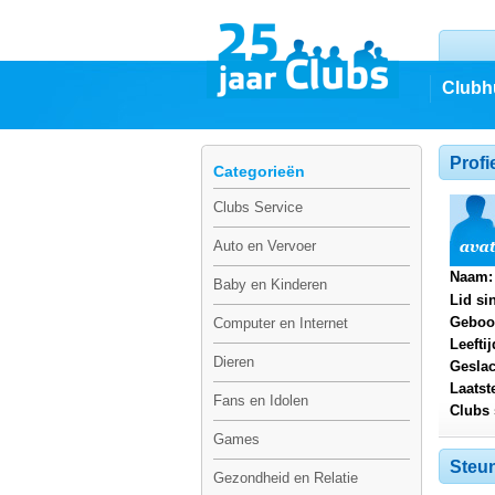
Clubh
Profi
Categorieën
Clubs Service
Auto en Vervoer
Naam:
Baby en Kinderen
Lid si
Geboo
Computer en Internet
Leeftij
Dieren
Geslac
Laatst
Fans en Idolen
Clubs 
Games
Steun
Gezondheid en Relatie