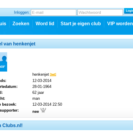
Inloggen:
uis
Zoeken
Word lid
Start je eigen club
VIP worden
el van henkenjet
henkenjet
mail
nds:
12-03-2014
rtedatum:
28-01-1964
d:
62 jaar
ht:
man
e bezoek:
12-03-2014 22:50
supporter:
nee
 Clubs.nl!