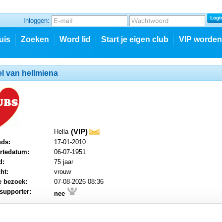
Inloggen:
uis
Zoeken
Word lid
Start je eigen club
VIP worden
el van hellmiena
(VIP)
Hella
mail
nds:
17-01-2010
rtedatum:
06-07-1951
d:
75 jaar
ht:
vrouw
e bezoek:
07-08-2026 08:36
supporter:
nee