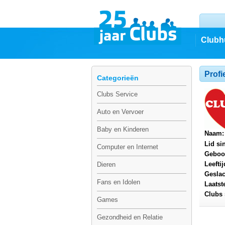
Clubh
Profi
Categorieën
Clubs Service
Auto en Vervoer
Baby en Kinderen
Naam:
Lid si
Computer en Internet
Geboo
Leeftij
Dieren
Geslac
Fans en Idolen
Laatst
Clubs 
Games
Gezondheid en Relatie