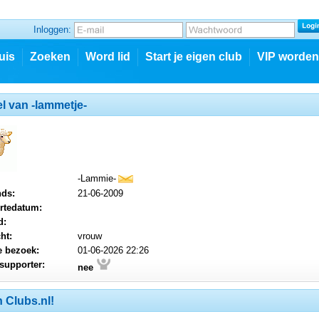
Inloggen:
uis
Zoeken
Word lid
Start je eigen club
VIP worden
el van -lammetje-
-Lammie-
mail
nds:
21-06-2009
rtedatum:
d:
ht:
vrouw
e bezoek:
01-06-2026 22:26
supporter:
nee
 Clubs.nl!