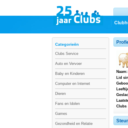
Clubh
Profi
Categorieën
Clubs Service
Auto en Vervoer
Naam:
Baby en Kinderen
Lid si
Geboo
Computer en Internet
Leeftij
Dieren
Geslac
Laatst
Fans en Idolen
Clubs 
Games
Steun
Gezondheid en Relatie